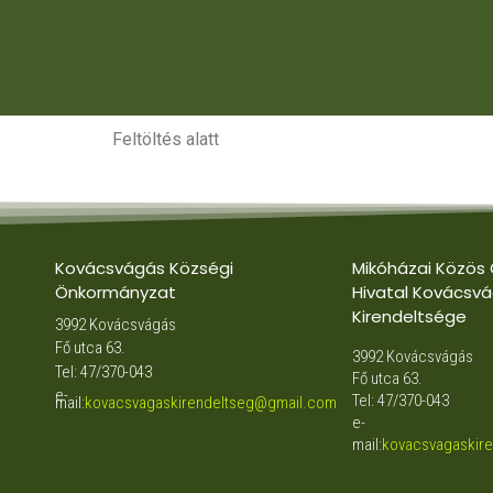
Feltöltés alatt
Kovácsvágás Községi
Mikóházai Közös
Önkormányzat
Hivatal Kovácsvá
Kirendeltsége
3992 Kovácsvágás
Fő utca 63.
3992 Kovácsvágás
Tel: 47/370-043
Fő utca 63.
e-
Tel: 47/370-043
mail:
kovacsvagaskirendeltseg@gmail.com
e-
mail:
kovacsvagaskir